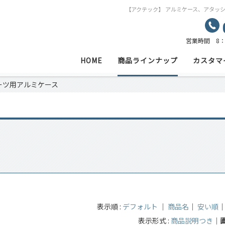
【アクテック】 アルミケース、アタッ
営業時間 8：
HOME
商品ラインナップ
カスタマ
ーツ用アルミケース
表示順 :
デフォルト
｜
商品名
｜
安い順
表示形式 :
商品説明つき
｜