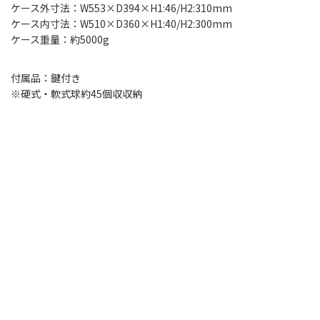
ケース外寸法：W553×D394×H1:46/H2:310mm
ケース内寸法：W510×D360×H1:40/H2:300mm
ケース重量：約5000g
付属品：鍵付き
※硬式・軟式球約45個収収納