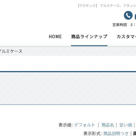
【アクテック】 アルミケース、アタッ
営業時間 8：
HOME
商品ラインナップ
カスタマ
アルミケース
表示順 :
デフォルト
｜
商品名
｜
安い順
表示形式 :
商品説明つき
｜