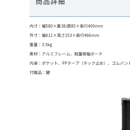
商品詳細
内寸：幅580×蓋38/底85×奥行400mm
外寸：幅611×高さ153×奥行466mm
重量：3.3kg
素材：アルミフレーム、軽量樹脂ボード
内装：ポケット、PPテープ（ホック止め）、ゴムバン
付属品：鍵