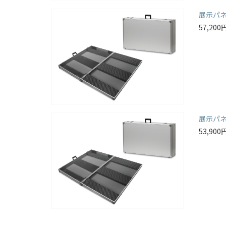
展示パ
57,20
展示パ
53,90