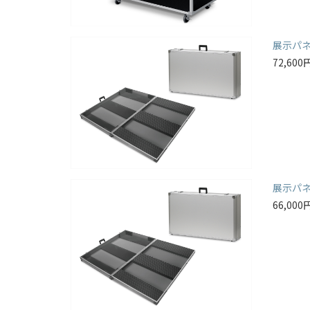
展示パ
72,60
展示パ
66,00