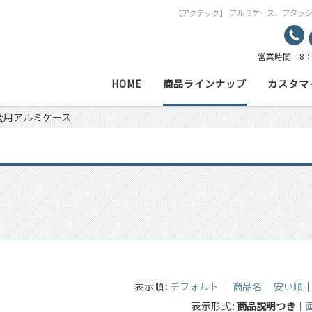
【アクテック】 アルミケース、アタッ
営業時間 8：
HOME
商品ラインナップ
カスタマ
会用アルミケース
表示順 :
デフォルト
｜
商品名
｜
安い順
表示形式 :
商品説明つき
｜