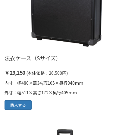
法衣ケース（Sサイズ）
￥29,150
(本体価格：26,500円)
内寸：幅480×蓋34/底105×奥行340mm
外寸：幅511×高さ172×奥行405mm