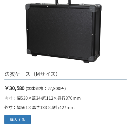
法衣ケース（Mサイズ）
￥30,580
(本体価格：27
,800円)
内寸：幅530×蓋34/底112×奥行370mm
外寸：幅561×高さ183×奥行427mm