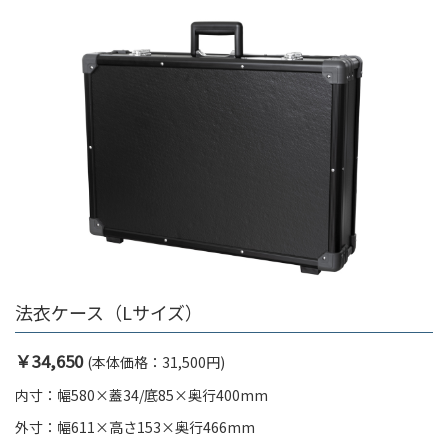
法衣ケース（Lサイズ）
￥34,650
(本体価格：31
,500円)
内寸：幅580×蓋34/底85×奥行400mm
外寸：幅611×高さ153×奥行466mm