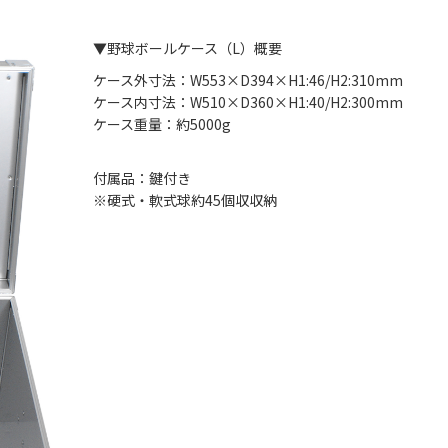
▼野球ボールケース（L）概要
ケース外寸法：W553×D394×H1:46/H2:310mm
ケース内寸法：W510×D360×H1:40/H2:300mm
ケース重量：約5000g
付属品：鍵付き
※硬式・軟式球約45個収収納